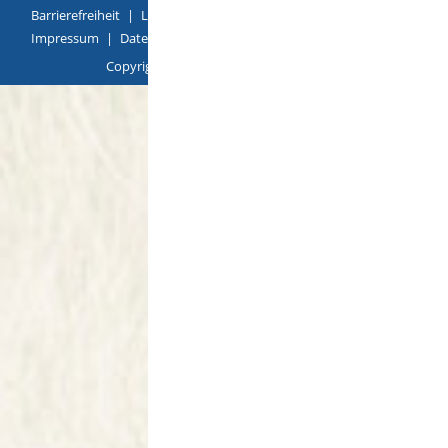
Barrierefreiheit
|
Leichte Sprache
|
Gebärdensprache
|
Impressum
|
Datenschutz
|
Übersicht
Copyright © 2018 |
p
owered by
Komm.ONE