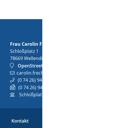
Frau
Carolin
Frech
Schloßplatz 1
78669
Wellendingen
OpenStreetMap
carolin.frech@wellendingen.de
(0
74
26) 94
02-32
(0
74
26) 94
02-732
Schloßplatz 1, 78669 Wellendingen
Kontakt