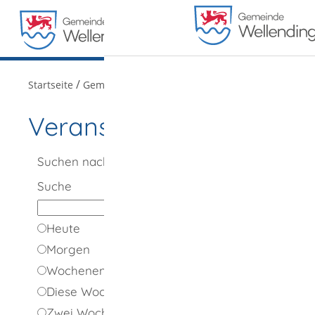
MENÜ
/
/
Startseite
Gemeindeportrait
Veranstaltungen
Veranstaltungen
Suchen nach
Suche
Heute
Morgen
Wochenende
Diese Woche
Zwei Wochen