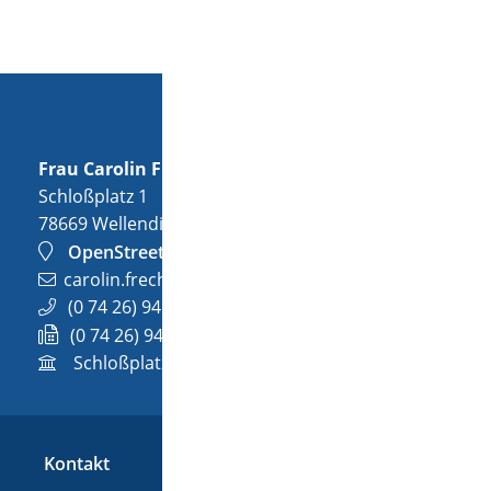
Frau
Carolin
Frech
Schloßplatz 1
78669
Wellendingen
OpenStreetMap
carolin.frech@wellendingen.de
(0
74
26) 94
02-32
(0
74
26) 94
02-732
Schloßplatz 1, 78669 Wellendingen
Kontakt