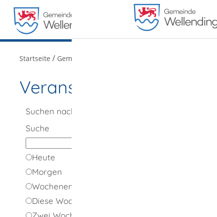
MENÜ
/
/
Startseite
Gemeindeportrait
Veranstaltungen
Veranstaltungen
Suchen nach
Suche
Heute
Morgen
Wochenende
Diese Woche
Zwei Wochen