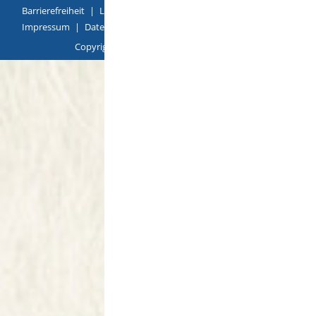
Barrierefreiheit
|
Leichte Sprache
|
Gebärdensprache
|
Impressum
|
Datenschutz
|
Übersicht
Copyright © 2018 |
p
owered by
Komm.ONE